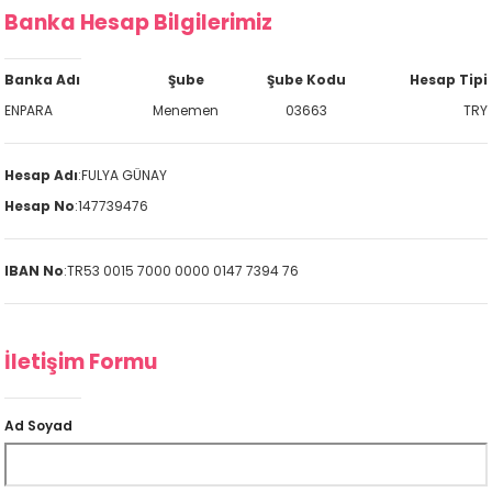
Banka Hesap Bilgilerimiz
Banka Adı
Şube
Şube Kodu
Hesap Tipi
ENPARA
Menemen
03663
TRY
Hesap Adı
:
FULYA GÜNAY
Hesap No
:
147739476
IBAN No
:
TR53 0015 7000 0000 0147 7394 76
İletişim Formu
Ad Soyad