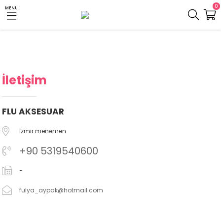
0
MENU
İletişim
FLU AKSESUAR
İzmir menemen
+90 5319540600
-
fulya_aypak@hotmail.com