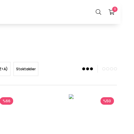
0
Z<A)
Stoktakiler
%66
%50