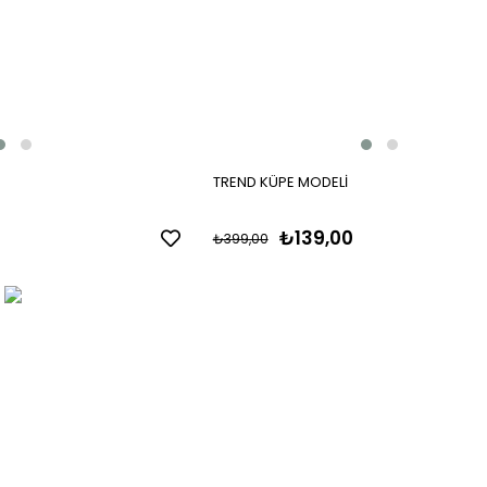
TREND KÜPE MODELİ
₺139,00
₺399,00