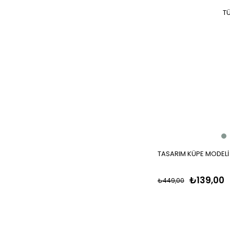
T
TASARIM KÜPE MODELİ
₺139,00
₺449,00