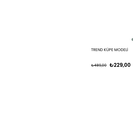
TREND KÜPE MODELİ
₺229,00
₺489,00