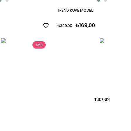
TREND KÜPE MODELİ
₺169,00
₺399,00
%53
TÜKENDI