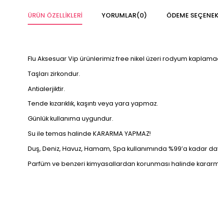
ÜRÜN ÖZELLIKLERI
YORUMLAR
(0)
ÖDEME SEÇENEK
Flu Aksesuar Vip ürünlerimiz free nikel üzeri rodyum kaplamad
Taşları zirkondur.
Antialerjiktir.
Tende kızarıklık, kaşıntı veya yara yapmaz.
Günlük kullanıma uygundur.
Su ile temas halinde KARARMA YAPMAZ!
Duş, Deniz, Havuz, Hamam, Spa kullanımında %99’a kadar daya
Parfüm ve benzeri kimyasallardan korunması halinde kara