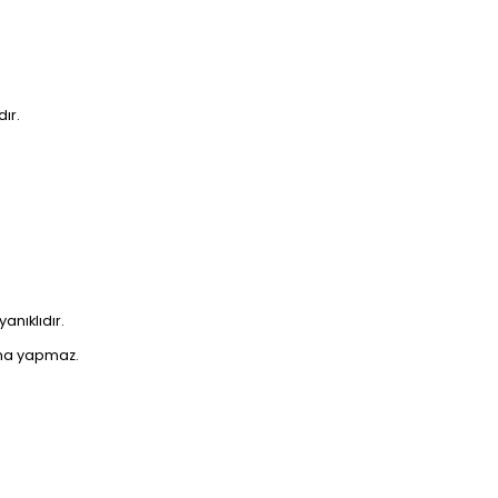
ır.
nıklıdır.
rma yapmaz.