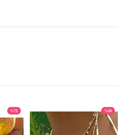
%72
%38