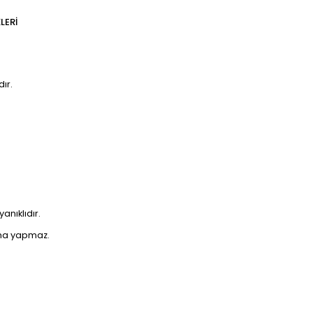
LERI
ır.
nıklıdır.
rma yapmaz.