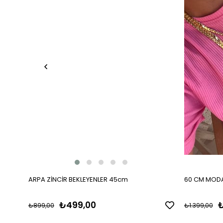
ARPA ZİNCİR BEKLEYENLER 45cm
60 CM MODA
₺499,00
₺
₺899,00
₺1.399,00