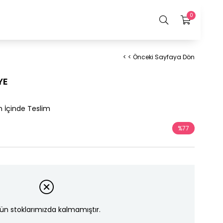
0
< < Önceki Sayfaya Dön
YE
n İçinde Teslim
%
77
İndirim
ün stoklarımızda kalmamıştır.