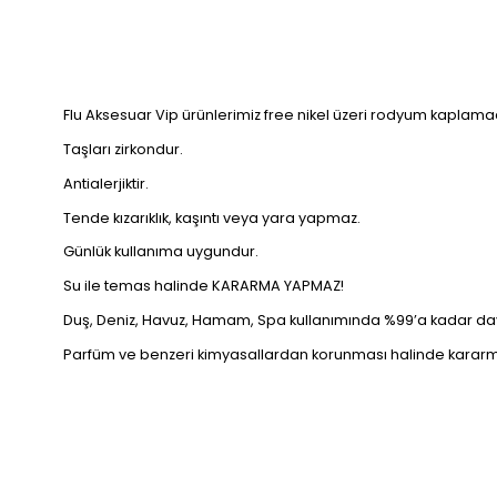
Flu Aksesuar Vip ürünlerimiz free nikel üzeri rodyum kaplamad
Taşları zirkondur.
Antialerjiktir.
Tende kızarıklık, kaşıntı veya yara yapmaz.
Günlük kullanıma uygundur.
Su ile temas halinde KARARMA YAPMAZ!
Duş, Deniz, Havuz, Hamam, Spa kullanımında %99’a kadar daya
Parfüm ve benzeri kimyasallardan korunması halinde kara