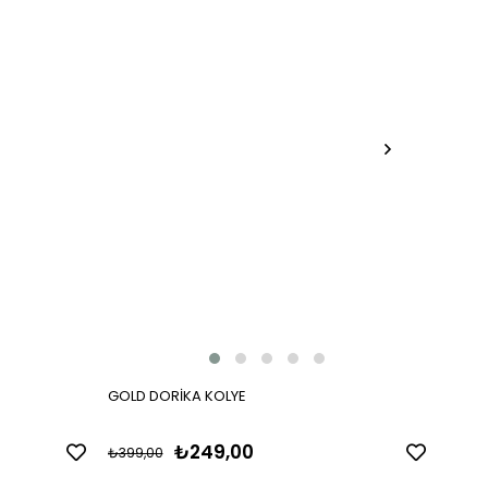
GOLD DORİKA KOLYE
ÜÇ RE
₺249,00
₺399,00
₺399,