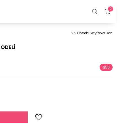
0
< < Önceki Sayfaya Dön
MODELİ
%
58
İndirim