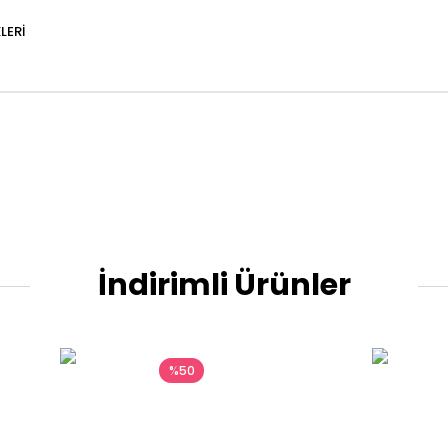
LERI
İndirimli Ürünler
%50