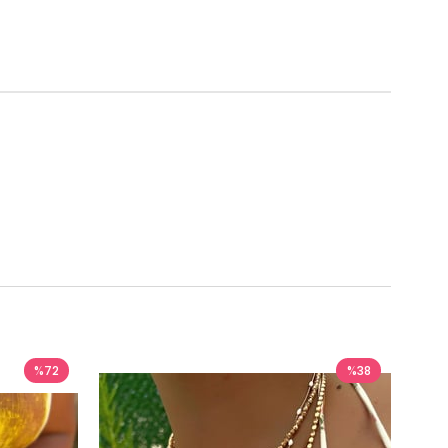
%72
%38