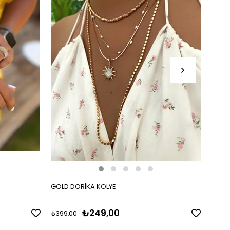
GOLD DORİKA KOLYE
ÜÇ RE
₺249,00
₺399,00
₺399,