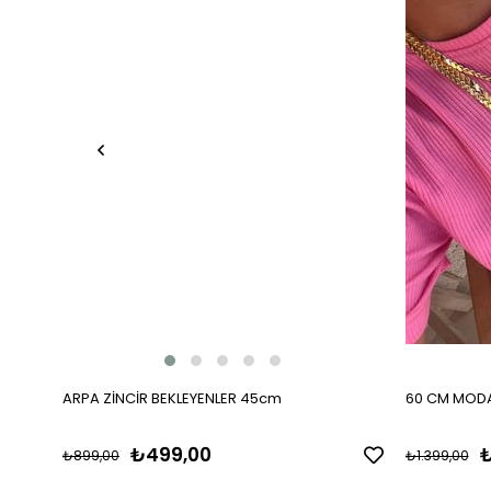
ARPA ZİNCİR BEKLEYENLER 45cm
60 CM MODA
₺499,00
₺
₺899,00
₺1.399,00