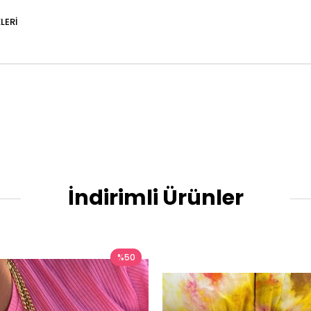
LERI
İndirimli Ürünler
%50