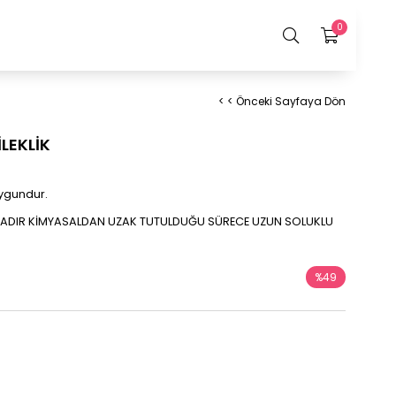
0
< < Önceki Sayfaya Dön
LEKLİK
uygundur.
AMADIR KİMYASALDAN UZAK TUTULDUĞU SÜRECE UZUN SOLUKLU
%
49
İndirim