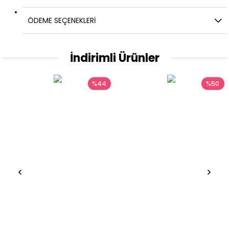
ÖDEME SEÇENEKLERI
İndirimli Ürünler
%44
%50