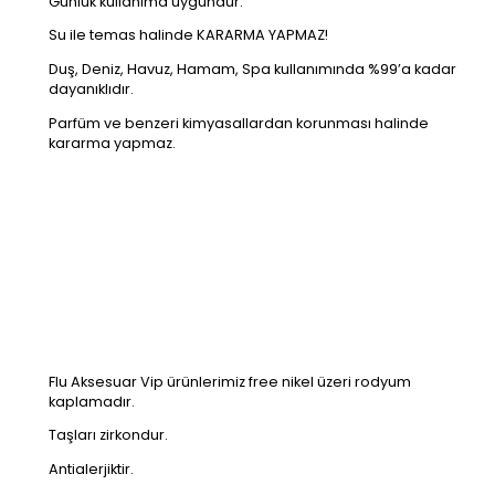
Günlük kullanıma uygundur.
Su ile temas halinde KARARMA YAPMAZ!
Duş, Deniz, Havuz, Hamam, Spa kullanımında %99’a kadar
dayanıklıdır.
Parfüm ve benzeri kimyasallardan korunması halinde
kararma yapmaz.
Flu Aksesuar Vip ürünlerimiz free nikel üzeri rodyum
kaplamadır.
Taşları zirkondur.
Antialerjiktir.