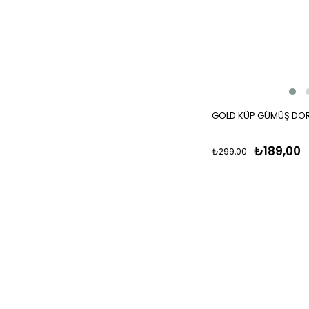
GOLD KÜP GÜMÜŞ DORİ
₺189,00
₺299,00