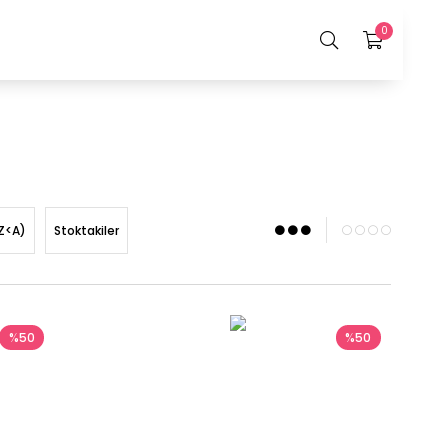
0
Z<A)
Stoktakiler
%50
%50