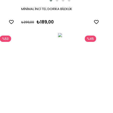
MİNİMAL İNCİ TEL DORİKA BİLEKLİK
₺189,00
₺299,00
%53
%45