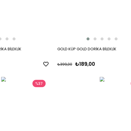
KA BİLEKLİK
GOLD KÜP GOLD DORİKA BİLEKLİK
₺189,00
₺399,00
%37