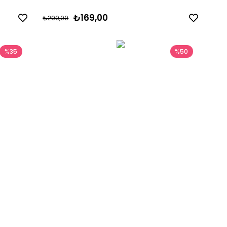
₺169,00
₺299,00
%35
%50