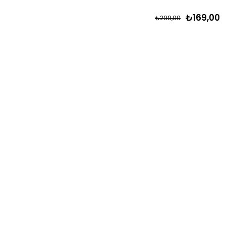
₺169,00
₺299,00