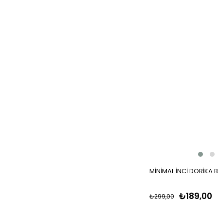
MİNİMAL İNCİ DORİKA B
₺189,00
₺299,00