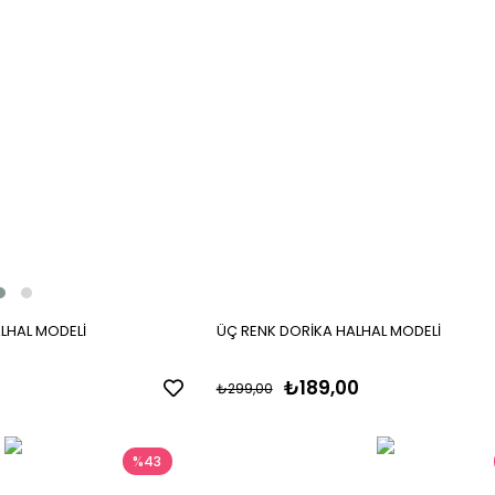
LHAL MODELİ
ÜÇ RENK DORİKA HALHAL MODELİ
₺189,00
₺299,00
%43