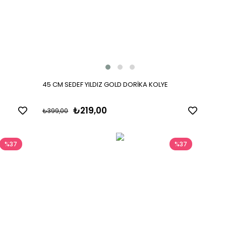
45 CM SEDEF YILDIZ GOLD DORİKA KOLYE
₺219,00
₺399,00
%37
%37