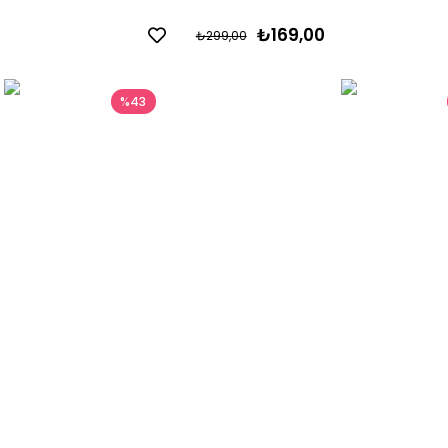
₺169,00
₺299,00
%43