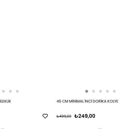
İLEKLİK
45 CM MİNİMAL İNCİ DORİKA KOLYE
₺249,00
₺499,00