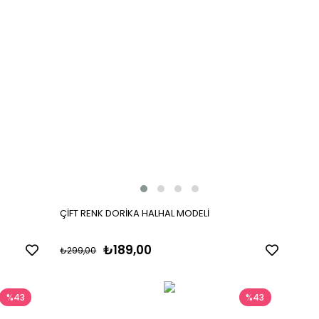
ÇİFT RENK DORİKA HALHAL MODELİ
₺189,00
₺299,00
%43
%43