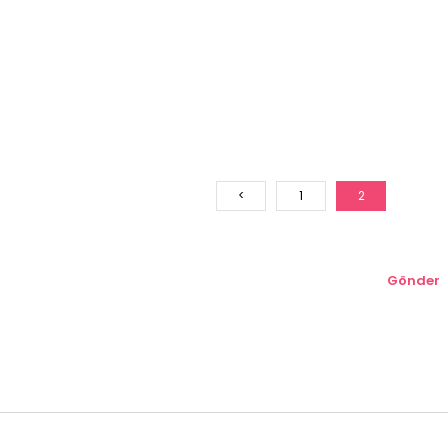
<
1
2
Gönder