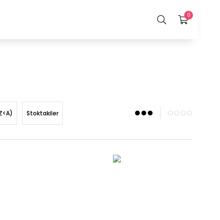
0
Z<A)
Stoktakiler