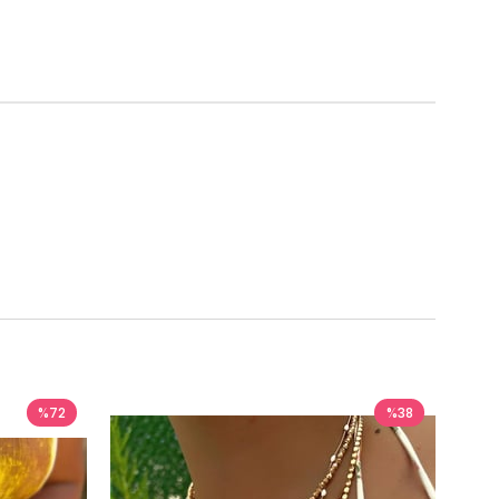
%72
%38