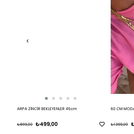
ARPA ZİNCİR BEKLEYENLER 45cm
60 CM MODA
₺499,00
₺
₺899,00
₺1.399,00