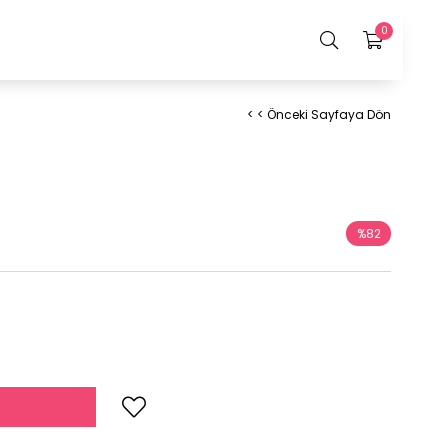
0
< < Önceki Sayfaya Dön
%
82
İndirim