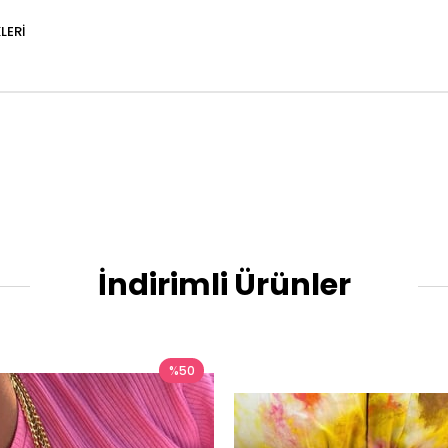
LERI
İndirimli Ürünler
%50