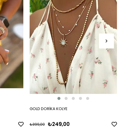
GOLD DORİKA KOLYE
ÜÇ RE
₺249,00
₺399,00
₺399,