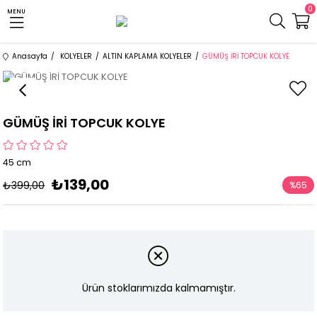
0
MENU
Anasayfa
KOLYELER
ALTIN KAPLAMA KOLYELER
GÜMÜŞ İRİ TOPCUK KOLYE
GÜMÜŞ İRİ TOPCUK KOLYE
45 cm
₺139,00
₺399,00
%
65
İndirim
Ürün stoklarımızda kalmamıştır.