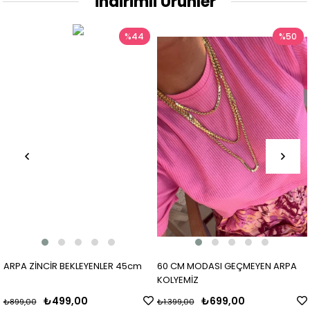
İndirimli Ürünler
%44
%50
ARPA ZİNCİR BEKLEYENLER 45cm
60 CM MODASI GEÇMEYEN ARPA
KOLYEMİZ
₺499,00
₺699,00
₺899,00
₺1.399,00