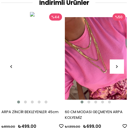
İndirimli Ürünler
%44
%50
ARPA ZİNCİR BEKLEYENLER 45cm
60 CM MODASI GEÇMEYEN ARPA
KOLYEMİZ
₺499,00
₺699,00
₺899,00
₺1.399,00