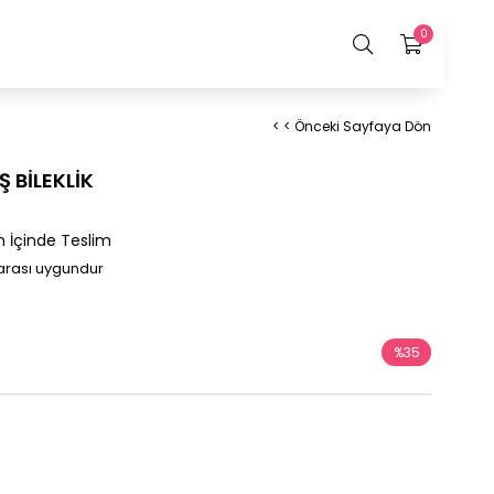
0
< < Önceki Sayfaya Dön
 BİLEKLİK
n İçinde Teslim
 arası uygundur
%
35
İndirim