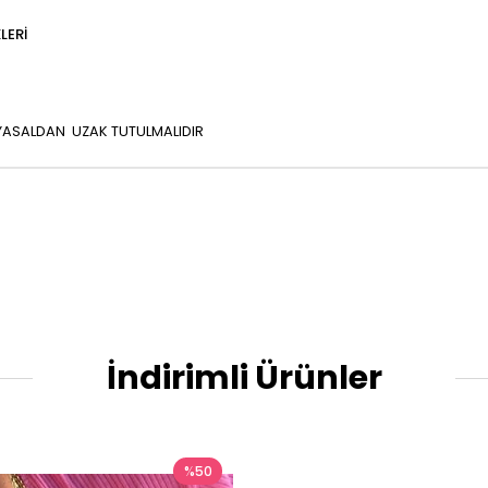
LERI
İMYASALDAN UZAK TUTULMALIDIR
İndirimli Ürünler
%50