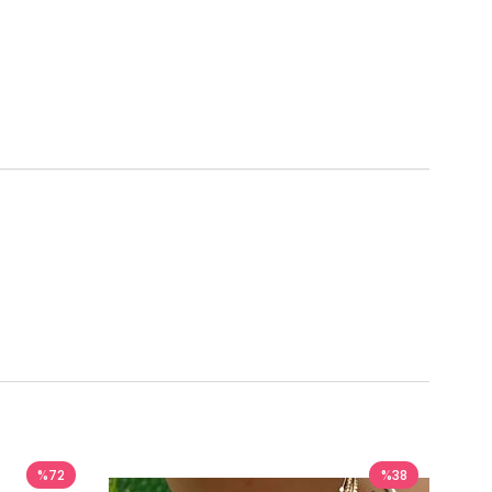
%72
%38