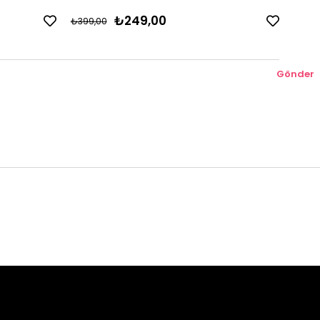
₺249,00
₺399,00
₺399,
Gönder