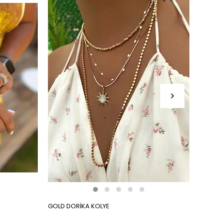
GOLD DORİKA KOLYE
ÜÇ RE