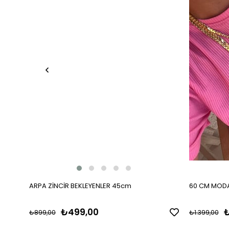
ARPA ZİNCİR BEKLEYENLER 45cm
60 CM MODA
₺499,00
₺
₺899,00
₺1.399,00