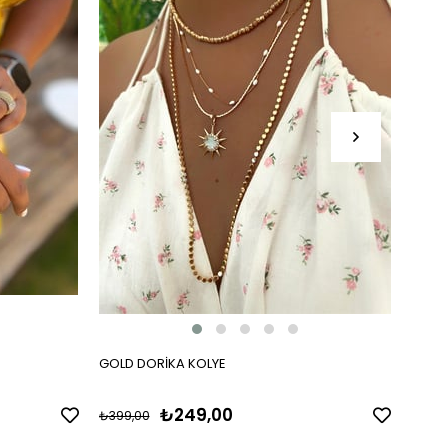
GOLD DORİKA KOLYE
ÜÇ RE
₺249,00
₺399,00
₺399,