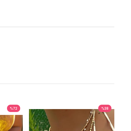
%72
%38