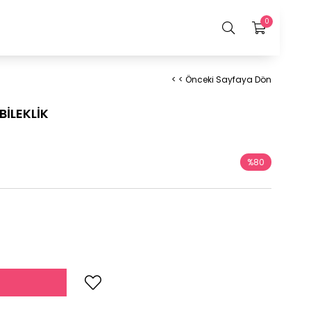
0
< < Önceki Sayfaya Dön
BİLEKLİK
%
80
İndirim