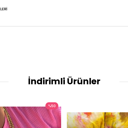
LERI
İndirimli Ürünler
%50