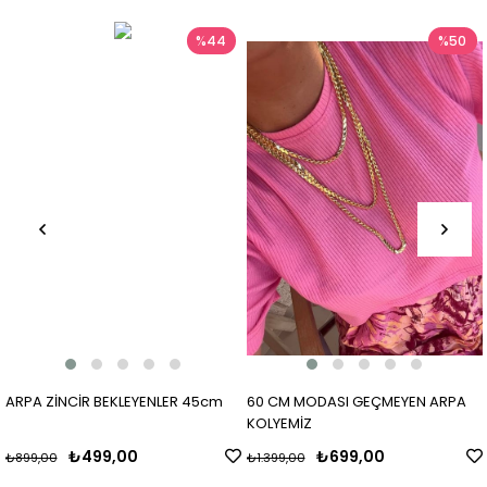
%44
%50
ARPA ZİNCİR BEKLEYENLER 45cm
60 CM MODASI GEÇMEYEN ARPA
KOLYEMİZ
₺499,00
₺699,00
₺899,00
₺1.399,00