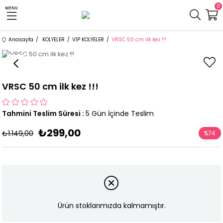
0
MENU
Anasayfa
KOLYELER
VIP KOLYELER
VRSC 50 cm ilk kez !!!
VRSC 50 cm ilk kez !!!
Tahmini Teslim Süresi
:
5 Gün İçinde Teslim
₺299,00
₺1.149,00
%
74
İndirim
Ürün stoklarımızda kalmamıştır.