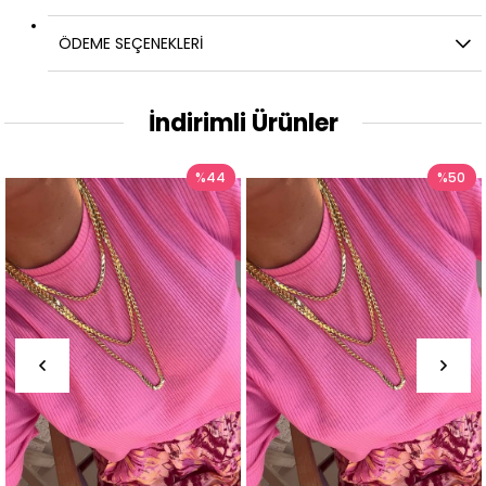
ÖDEME SEÇENEKLERI
İndirimli Ürünler
%44
%50