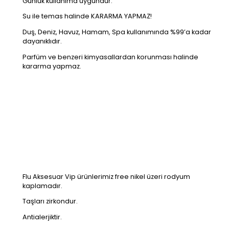
Günlük kullanıma uygundur.
Su ile temas halinde KARARMA YAPMAZ!
Duş, Deniz, Havuz, Hamam, Spa kullanımında %99’a kadar
dayanıklıdır.
Parfüm ve benzeri kimyasallardan korunması halinde
kararma yapmaz.
Flu Aksesuar Vip ürünlerimiz free nikel üzeri rodyum
kaplamadır.
Taşları zirkondur.
Antialerjiktir.