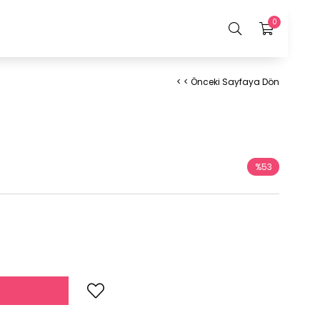
0
< < Önceki Sayfaya Dön
%
53
İndirim