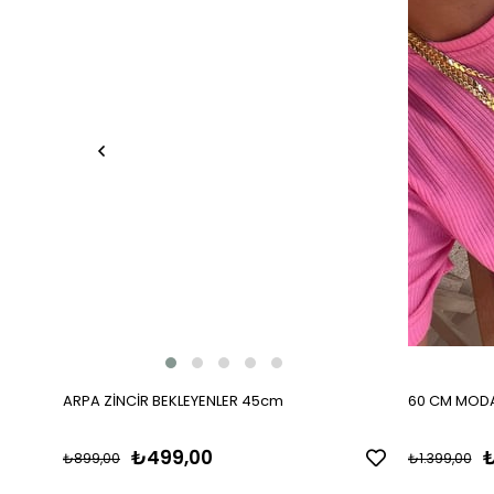
ARPA ZİNCİR BEKLEYENLER 45cm
60 CM MODA
₺499,00
₺
₺899,00
₺1.399,00