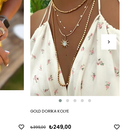
GOLD DORİKA KOLYE
ÜÇ RE
₺249,00
₺399,00
₺399,