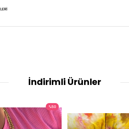
LERI
İndirimli Ürünler
%50