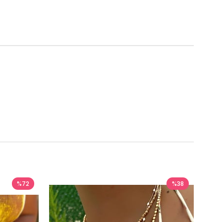
%72
%38